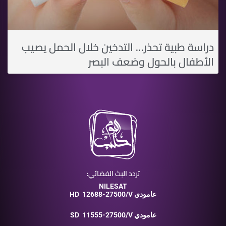
دراسة طبية تحذر… التدخين خلال الحمل يصيب
الأطفال بالحول وضعف البصر
تردد البث الفضائي:
NILESAT
12688-27500/V عامودي
HD
11555-27500/V عامودي
SD