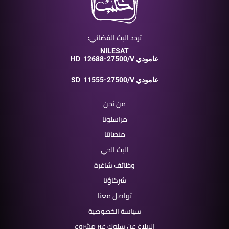
تردد البث الفضائي:
NILESAT
12688-27500/V عامودي
HD
11555-27500/V عامودي
SD
من نحن
مراسلونا
منصاتنا
البث الحي
وظائف شاغرة
شركاؤنا
تواصل معنا
سياسة الخصوصية
الإبلاغ عن سلوك غير مشروع