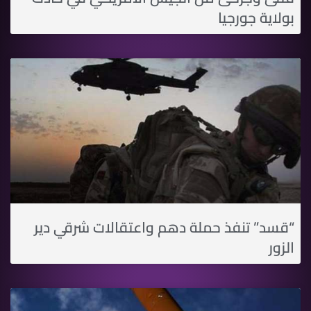
بولاية جورجيا
“قسد” تنفذ حملة دهم واعتقالات شرقي دير
الزور