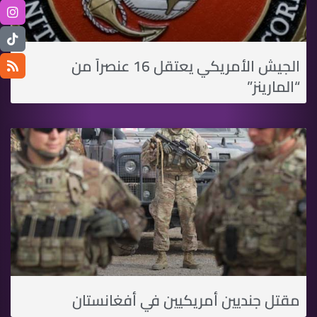
الجيش الأمريكي يعتقل 16 عنصراً من
“المارينز”
مقتل جنديين أمريكيين في أفغانستان