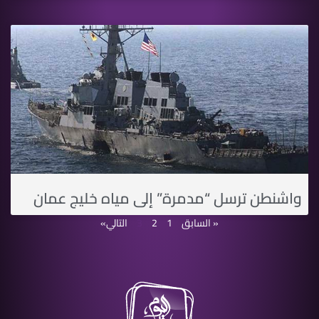
واشنطن ترسل “مدمرة” إلى مياه خليج عمان
« السابق
1
2
3
التالي»