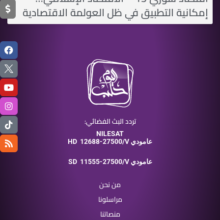
إمكانية التطبيق في ظل العولمة الاقتصادية
تردد البث الفضائي:
NILESAT
12688-27500/V عامودي
HD
11555-27500/V عامودي
SD
من نحن
مراسلونا
منصاتنا