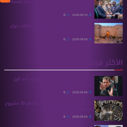
جولة لمسؤولين في مطار اللاذقية وميناء
طرطوس
0
2026-08-10
مديرية الآثار والمتاحف تنفي شائعات حول
مهرجان “صيف سوريا 2026”
0
2026-08-09
الأكثر قراءة
“بي بي سي” تكشف مكان وجود أحد أبرز
مسؤولي مخابرات الأسد
0
2026-08-08
مجلس الشعب يناقش خلال أشهر 39 مشروع
قانون متعلقًا بموازنة 2027
0
2026-08-08