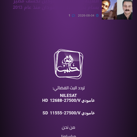
الهيئة الوطنية للمفقودين تكشف مصير
بسام بحرة وابنه المفقودان منذ عام 2013
1
2026-08-04
تردد البث الفضائي:
NILESAT
12688-27500/V عامودي
HD
11555-27500/V عامودي
SD
من نحن
مراسلونا