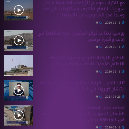
مع اقتراب موسم الزّراعات الشّتوية شمال
سوريا…ارتفاع تكاليف مستلزمات الزراعة
وسط عجز المزارعين عن تأمينها
0
2020-09-16
روسيا تطالب تركيا تخفيض عدد نقاطها في
إدلب وأنقرة ترفض
0
2020-09-16
الدفاع التركية: تفريق مجموعات تابعة
للنظام هاجمت نقطة مراقبة في إدلب
0
2020-09-16
ثنايا الخبر – قرارات بإغلاق أماكن عامة لوقف
انتشار كورونا في الشمال السوري
0
2021-01-29
تصاعد عدد الإصابات بفيروس كورونا في
الشمال السوري المحرر والسلطات العاملة
في المنطقة تغلق أماكن تجمع عامة
0
2020-09-16