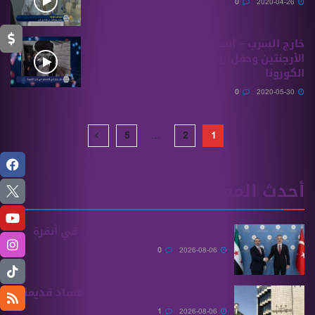
0
2020-04-26
خارج السرب – أسد البحر يتجول في شوارع
الأرجنتين وحفل زواج بفلسطين في زمن
الكورونا
0
2020-05-30
5
…
2
1
أحدث المقالات
الشيباني يلتقي نظيره التركي في أنقرة
0
2026-08-06
الرقابة المالية تكشف ملفات فساد قديمة
1
2026-08-06