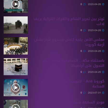
0
2020-04-26
توتر بين تحرير الشام والقوات التركية بريف
إدلب
0
2020-04-26
مجلس الأمن يتجه لتبنى مشروع قرار بشأن
أزمة كورونا
0
2020-04-26
باستثناء مكة… السعودية تخفف حظر
التجول على أراضيها
0
2020-04-26
كورونا Anti – التوصيات الغذائية لتعزيز
المناعة
0
2023-07-31
موجز السابعة مساءً 26 04 2020