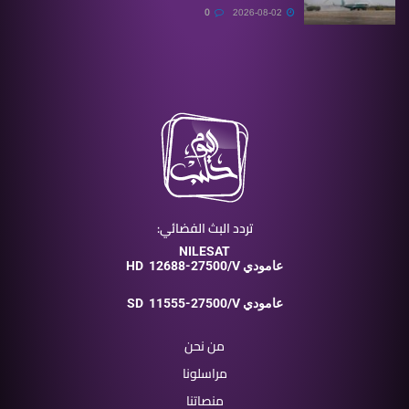
0
2026-08-02
تردد البث الفضائي:
NILESAT
12688-27500/V عامودي
HD
11555-27500/V عامودي
SD
من نحن
مراسلونا
منصاتنا