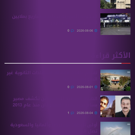
الحكومة السورية تخطط لمشاريع بملايين
الدولارات في دير الزور
0
2026-08-06
الأكثر قراءة
تقديم طلبات معادلة الشهادات الثانوية ‏غير
السورية يبدأ غدًا
0
2026-08-01
الهيئة الوطنية للمفقودين تكشف مصير
بسام بحرة وابنه المفقودان منذ عام 2013
1
2026-08-04
أولى الرحلات من ‏تركيا وألمانيا والسعودية
تصل إلى حلب