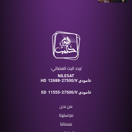
تردد البث الفضائي:
NILESAT
12688-27500/V عامودي
HD
11555-27500/V عامودي
SD
من نحن
مراسلونا
منصاتنا