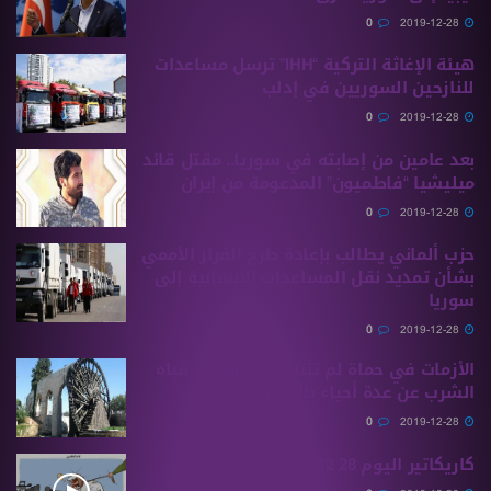
0
2019-12-28
هيئة الإغاثة التركية “IHH” ترسل مساعدات
للنازحين السوريين في إدلب
0
2019-12-28
بعد عامين من إصابته في سوريا.. مقتل قائد
ميليشيا “فاطميون” المدعومة من إيران
0
2019-12-28
حزب ألماني يطالب بإعادة طرح القرار الأممي
بشأن تمديد نقل المساعدات الإنسانية إلى
سوريا
0
2019-12-28
الأزمات في حماة لم تنتهِ بعد.. انقطاع مياه
الشرب عن عدة أحياء بالمدينة
0
2019-12-28
كاريكاتير اليوم 28 12 2019