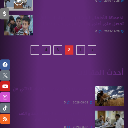
0
2019-12-28
لدعمها الأطفال المهاجرين.. امرأة إيطالية
تحصل على أعلى وسام شرفي في بلادها
0
2019-12-28
4
3
2
1
أحدث المقالات
الحكومة تؤكد تحقيق الاكتفاء الذاتي من
القمح
3
2026-08-08
وزارة التربية: تجديد 31,800 عقد وآلاف
ينتظرون الفصل في ملفاتهم
0
2026-08-08