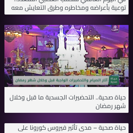
توعية بأعراضه ومخاطره وطرق التعايش معه
حياة صحية.. التحضيرات الجسدية ما قبل وخلال
شهر رمضان
حياة صحية – مدى تأثير فيروس كورونا على