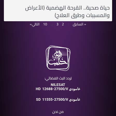
حياة صحية.. القرحة الهضمية (الأعراض
والمسببات وطرق العلاج)
« السابق
1
2
3
…
10
التالي»
تردد البث الفضائي:
NILESAT
12688-27500/V عامودي
HD
11555-27500/V عامودي
SD
من نحن