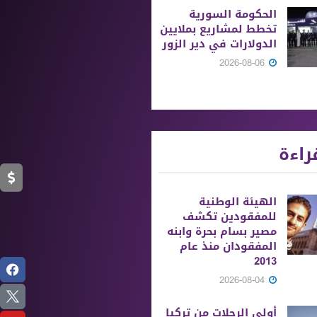
الحكومة السورية
تخطط لمشاريع بملايين
الدولارات في دير الزور
2026-08-06
راءة
الهيئة الوطنية
للمفقودين تكشف
مصير بسام بحرة وابنه
المفقودان منذ عام
2013
2026-08-04
أولى الرحلات من ‏تركيا