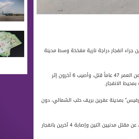
ين جراء انفجار دراجة نارية مفخخة وسط مدينة
وأوضح مراسلنا أن “محمد بكري عبود” من مدينة تل رفعت البالغ من العمر 47 عاماً قتل، وأصيب 6 آخرون إثر
 بمحيط الانفجار.
سرفيس” بمدينة عفرين بريف حلب الشمالي، دون
جدير بالذكر، أن الدفاع المدني بحلب، أعلن يوم الخميس الماضي، عن مقتل مدنيين اثنين وإصابة 4 آخرين بانفجار