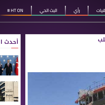
قيات
رأي
البث الحي
HT ON #
لب
أحدث ال