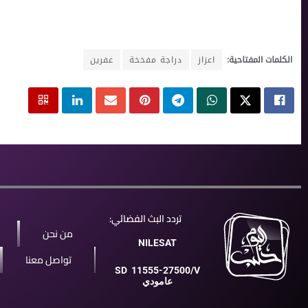
الكلمات المفتاحية:
اعزاز
دراجة مفخخة
عفرين
تردد البث الفضائي:
من نحن
NILESAT
تواصل معنا
SD
11555-27500/V
عامودي