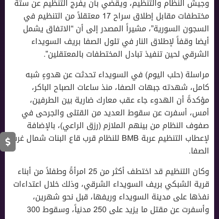
وجيش النظام والتنظيم، ويقضي بأن يفرج التنظيم عن ستة
مختطفات مقابل إطلاق سراح 17 معتقلاً من التنظيم في
السجون السورية”، مشيراً المصدر إلى أن “الاتفاق يشمل
أيضا وقفاً لإطلاق النار في تلول الصفا بريف السويداء
الشرقي لحين تنفيذ تبادل المختطفات بالمعتقلين”.
مراسلة (حلب اليوم) في السويداء تحدثت عن هدوءٍ شبه
كامل، شهدته جبهات الصفا، منذ ساعات الصباح الباكر،
مؤكدةً أن الهدوء جاء عقب معارك ضارية بين الطرفين،
أمس، أسفرت عن سقوط العديد من القتلى والجرحى في
صفوف النظام من بينهم الملازم (رزق الراعي)، بالإضافة
لإعطاب التنظيم عربة BMB للنظام قرب قاع البنات شمال غرب
الصفا.
وكان التنظيم قد اختطف أكثر من 25 امرأةً وطفلاً من أبناء
قرية الشبكي بريف السويداء الشرقي، وذلك خلال اعتداءات
نفذها على مدينة السويداء وريفها، قبل نحو شهرين،
وأسفرت عن مقتل ما يزيد على 250 مدنياً، وسقوط 300