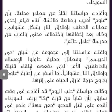
السويداء.
وأفادت مراسلتنا نقلاً عن مصادر محلية، بأن
“علوم” أصيب برصاصة طائشة أثناء قيام إحدى
عصابات الخطف بإطلاق النار بشكل عشوائي،
وذلك بعد إخفاقها باختطاف مدني بالقرب من
مدرسة “عادل حاتم”.
ولفتت مراسلتنا إلى مجموعة من شبان “حي
الدبيسي” وفصائل محلية حاولوا الإمساك
بالخاطفين، الأمر الذي دفعهم لإلقاء قنبلة
وإطلاق النار عشوائياً، ما أسفر عن إصابة “علوم”
بجروح حرجة فارق الحياة على إثرها.
وكانت مراسلة “حلب اليوم” قد أفادت في وقت
سابق، بأن شاباً من قرية “بكا” بريف السويداء
أقدم على قتل المدعو “معن مهنا”، عنصر في