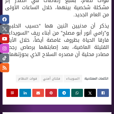
قوات نظام، بسبع رصاصات في الصدر إثر
مشكلة شخصية بينهما، خلال الساعات الأولى
من العام الجديد.
يذكر أن مدنيين اثنين هما “حسيب الحلبي”
و”رامي أنور أبو مصلح” من أبناء ريف “السويداء”،
فارقا الحياة بظروف غامضة أيضاً، خلال الأيام
القليلة الماضية، بعد إصابتهما برصاص رجحت
مصادر محلية أن مصدره السلاح الذي بحوزتهما.
الكلمات المفتاحية:
السويداء
فلتان أمني
قوات النظام