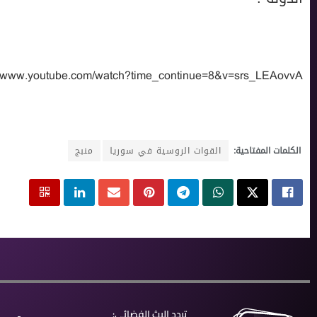
://www.youtube.com/watch?time_continue=8&v=srs_LEAovvA
الكلمات المفتاحية:
القوات الروسية في سوريا
منبج
تردد البث الفضائي: