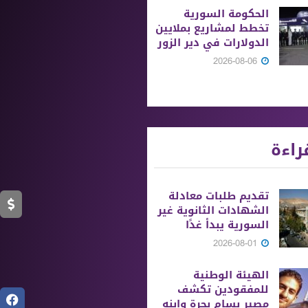
الحكومة السورية
تخطط لمشاريع بملايين
الدولارات في دير الزور
2026-08-06
راءة
تقديم طلبات معادلة
الشهادات الثانوية ‏غير
السورية يبدأ غدًا
2026-08-01
الهيئة الوطنية
للمفقودين تكشف
مصير بسام بحرة وابنه