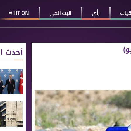
قيات
رأي
البث الحي
HT ON #
و)
أحدث ال