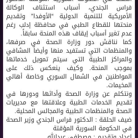
فراس الجندي، أسباب استئناف الوكالة
الأمريكية للتنمية الدولية “الأوفدا” وتقديم
منحتها للقطاع الطبي في محافظة إدلب رغم
عدم تغير أسباب إيقاف هذه المنحة سابقاً.
كما نناقش دور وزارة الصحة في صرفها،
والمنظمات التي تستفيد منها وأيضاً المشافي
والمراكز الطبية التي سيتم تمويل خدماتها
بموجب المنحة. وكيف ينعكس ذلك على
المواطنين في الشمال السوري وخاصة أهالي
المخيمات.
ونتكلم عن وزارة الصحة وأدائها ودورها في
تقديم الخدمات الطبية وعلاقتها مع مديريات
الصحة والمنظمات الطبية والمجالس المحلية.
ضيف الحلقة : الدكتور فراس الجندي وزير الصحة
في الحكومة السورية المؤقتة
إعداد وتقديم : مصطفى عبدالله