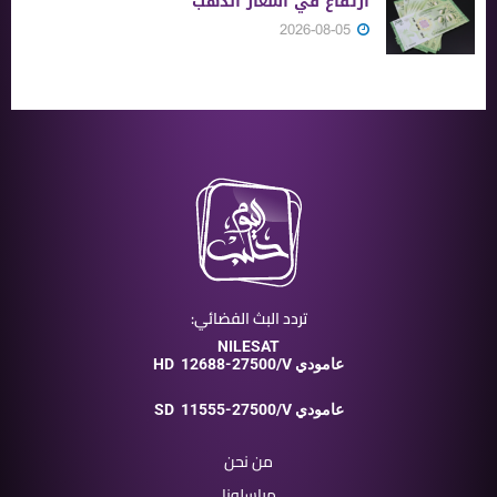
ارتفاع في أسعار الذهب
2026-08-05
تردد البث الفضائي:
NILESAT
12688-27500/V عامودي
HD
11555-27500/V عامودي
SD
من نحن
مراسلونا