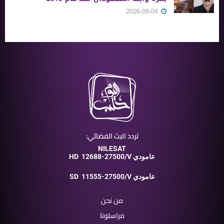
2026-08-04
تردد البث الفضائي:
NILESAT
12688-27500/V عامودي
HD
11555-27500/V عامودي
SD
من نحن
مراسلونا