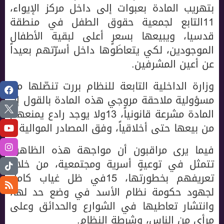
بتهريب المادة بعبوات إلى داخل مركز الإيواء،
11التابع لجمعية حقوق الطفل في منطقة
قدسيا، ويبيعها بسعرٍ أعلى لبقية الأطفال
الموجودين، لكي يتعاطَوها داخل أسرّتهم بعيداً
عن أعين المشرفين.
وزارة الداخلية التابعة للنظام بررت تنصّلها من
مسؤولية ملاحقة مروجي هذه المادة بالقول إن
المادة مشرعة قانونياً، 13ولا يوجد رادع يمنعهم
من بيعها حتى أخلاقياً، وفق المصادر الموالية.
فيما يرى مراقبون أن مواجهة هذه الظاهرة
تتمثل في توعيةٍ أسرية ومجتمعية، من خلال
تعريفهم بخطورتها، 15في ظل غياب كامل
لجهود حكومة نظام الأسد في وضع حد لها،
وانتشار تعاطيها في الشوارع والحدائق وعلى
مرأى من الناس، وشرطة النظام.