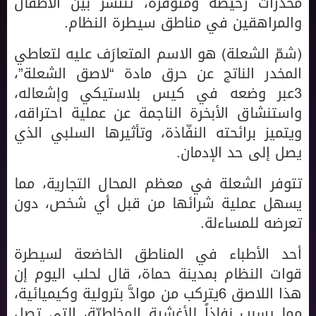
مخدرات رخيصة ومتوفرة، تنتشر بين الأطفال
والمراهقين في مناطق سيطرة النظام.
(شمّ الشعلة) هو الاسم المتعارَف عليه لتعاطي
المخدر الناتج عن حرق مادة “لاصق الشعلة”،
3عبر وضعه في كيس بلاستيكي وإشعاله،
واستنشاق الأبخرة الناجمة عن عملية احتراقه،
ويتميز برائحته النفّاذة، وتأثيرها السلبي الذي
يصل إلى حد الإدمان.
تتوفر الشعلة في معظم المحال التجارية، مما
يسهل عملية شرائها من قبل أي شخص، دون
تعرضه للمساءلة.
أحد الأطباء في المناطق الخاضعة لسيطرة
قوات النظام بمدينة حماة، قال لحلب اليوم إن
هذا اللاصق 6يتركب من موادَّ بترولية وكيميائية،
مما يسبب نفاذاً للأغشية المخاطيّة، التي تصل