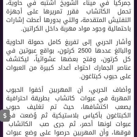
جمركياً في ميناء الشويخ اشتبه في حاوية،
تحمل «الكاتشاب» فقرر تمريرها على أجهزة
التفتيش المتقدمة، والتي بدورها أعطت إشارات
باحتمالية وجود مواد مهربة داخل الكراتين.
وأشار الحربي إلى تفريغ كامل حمولة الحاوية
والبالغ عددها 2500 كرتون، بواقع عبوتين في
كل كرتون، وفتح بعضها عشوائياً، ليكتشف
عناصر الجمارك احتواء أعداد كبيرة من العبوات
على حبوب كبتاغون.
وأضاف الحربي، أن المهربين أخفوا الحبوب
المهربة في عبوات «كاتشاب» بطريقة احترافية
يصعب اكتشافها، حيث تم تغليف حبوب
الكبتاغون بأكياس بلاستيكية ثم وُضعت في
عبوات لونها أحمر، ثم جرى صب «الكاتشاب»
فوقها، وأن المهربين حرصوا على وضع عبوات