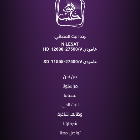
تردد البث الفضائي:
NILESAT
12688-27500/V عامودي
HD
11555-27500/V عامودي
SD
من نحن
مراسلونا
منصاتنا
البث الحي
وظائف شاغرة
شركاؤنا
تواصل معنا