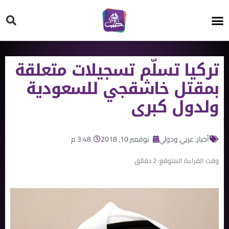
HT ON #
تركيا تسلّم تسجيلات متعلقة
بمقتل خاشقجي للسعودية
ولدول كبرى
أخبار
,
عربي ودولي
نوفمبر 10, 2018
3:48 م
وقت القراءة المتوقع:
2
دقائق