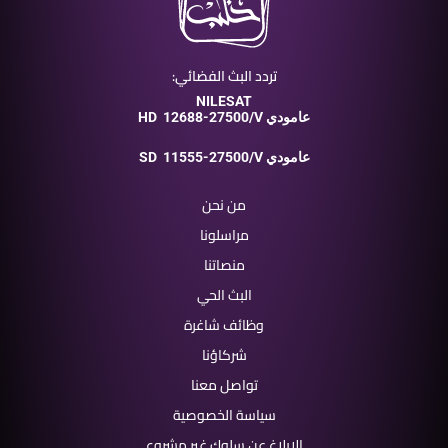
تردد البث الفضائي:
NILESAT
12688-27500/V عامودي
HD
11555-27500/V عامودي
SD
من نحن
مراسلونا
منصاتنا
البث الحي
وظائف شاغرة
شركاؤنا
تواصل معنا
سياسة الخصوصية
الإبلاغ عن سلوك غير مشروع