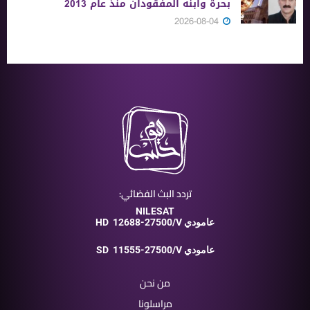
بحرة وابنه المفقودان منذ عام 2013
2026-08-04
تردد البث الفضائي:
NILESAT
12688-27500/V عامودي
HD
11555-27500/V عامودي
SD
من نحن
مراسلونا