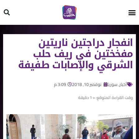
HT ON #
انفجار دراجتين ناريتين
مفخختين في ريف حلب
الشرقي والإصابات طفيفة
أخبار
,
سوريا
نوفمبر 10, 2018
3:09 م
وقت القراءة المتوقع:
< 1
دقيقة