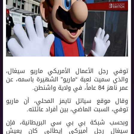
توفي رجل الأعمال الأمريكي ماريو سيغال،
والذي سميت لعبة “ماريو” الشهيرة باسمه، عن
عمر ناهز 84 عاماً، في ولاية واشنطن.
وقال موقع سياتل تايمز المحلي، أن ماريو
توفي، السبت الماضي، بين أفراد عائلته.
وبحسب شبكة بي بي سي البريطانية، فإن
سيغال رجل أميركي إيطالي كان يعيش