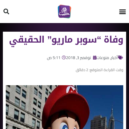
HT ON #
وفاة “سوبر ماريو” الحقيقي
أخبار
,
منوعات
نوفمبر 3, 2018
5:11 ص
وقت القراءة المتوقع:
2
دقائق