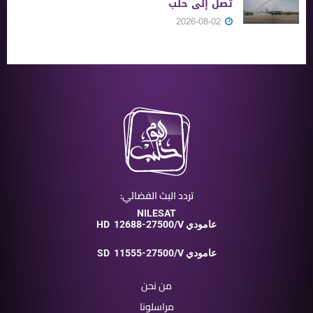
تصل إلى حلب
2026-08-02
تردد البث الفضائي:
NILESAT
12688-27500/V عامودي
HD
11555-27500/V عامودي
SD
من نحن
مراسلونا