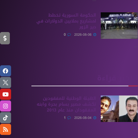
الحكومة السورية تخطط
لمشاريع بملايين الدولارات في
دير الزور
0
2026-08-06
...
الأكثر قراءة
الهيئة الوطنية للمفقودين
تكشف مصير بسام بحرة وابنه
المفقودان منذ عام 2013
1
2026-08-04
...