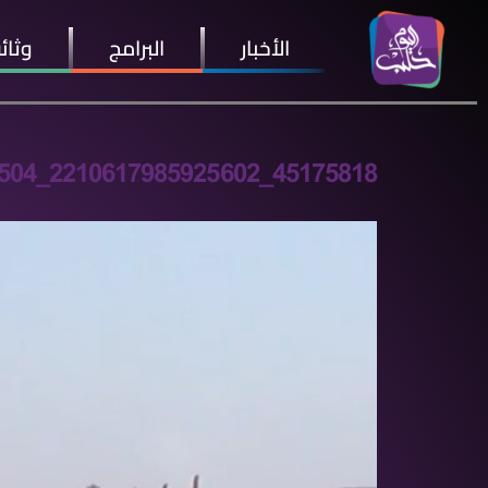
الأخبار
البرامج
وثائ
45175818_2210617985925602_3423402677978005504_n