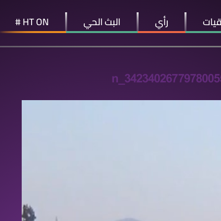
قيات
رأي
البث الحي
HT ON #