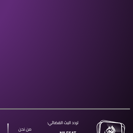
تردد البث الفضائي:
من نحن
NILESAT