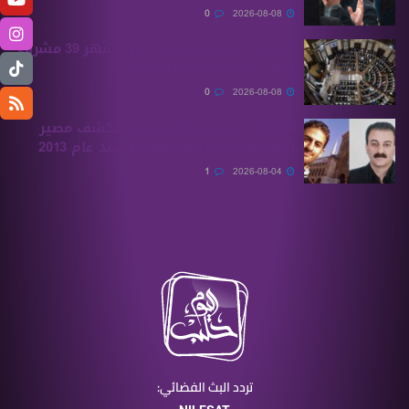
0
2026-08-08
مجلس الشعب يناقش خلال أشهر 39 مشروع
قانون متعلقًا بموازنة 2027
0
2026-08-08
الهيئة الوطنية للمفقودين تكشف مصير
بسام بحرة وابنه المفقودان منذ عام 2013
1
2026-08-04
تردد البث الفضائي: