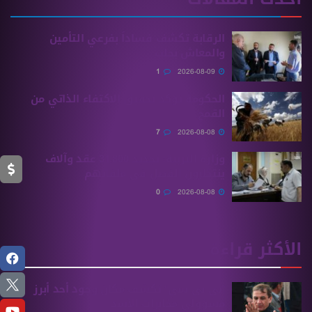
الرقابة تكشف فساداً بفرعي التأمين
والمعاش بحلب
1
2026-08-09
الحكومة تؤكد تحقيق الاكتفاء الذاتي من
القمح
7
2026-08-08
وزارة التربية: تجديد 31,800 عقد وآلاف
ينتظرون الفصل في ملفاتهم
0
2026-08-08
الأكثر قراءة
“بي بي سي” تكشف مكان وجود أحد أبرز
مسؤولي مخابرات الأسد