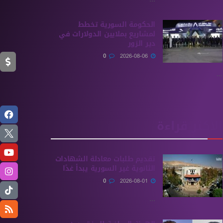
الحكومة السورية تخطط
لمشاريع بملايين الدولارات في
دير الزور
0
2026-08-06
...
الأكثر قراءة
تقديم طلبات معادلة الشهادات
الثانوية ‏غير السورية يبدأ غدًا
0
2026-08-01
...