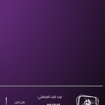
تردد البث الفضائي:
من نحن
NILESAT