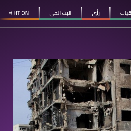
قيات
رأي
البث الحي
HT ON #