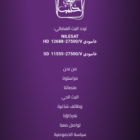
تردد البث الفضائي:
NILESAT
12688-27500/V عامودي
HD
11555-27500/V عامودي
SD
من نحن
مراسلونا
منصاتنا
البث الحي
وظائف شاغرة
شركاؤنا
تواصل معنا
سياسة الخصوصية