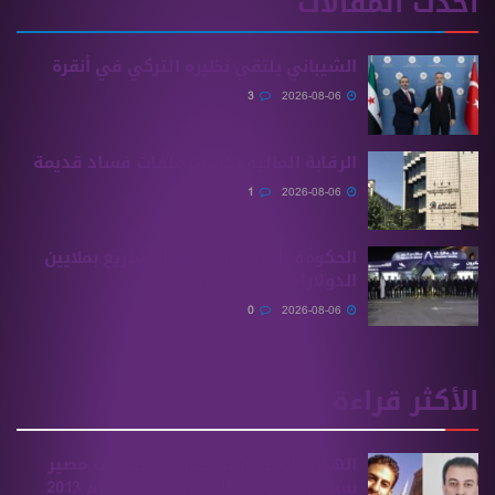
 المقالات
الشيباني يلتقي نظيره التركي في أنقرة
3
2026-08-06
الرقابة المالية تكشف ملفات فساد قديمة
1
2026-08-06
الحكومة السورية تخطط لمشاريع بملايين
الدولارات في دير الزور
0
2026-08-06
ثر قراءة
الهيئة الوطنية للمفقودين تكشف مصير
بسام بحرة وابنه المفقودان منذ عام 2013