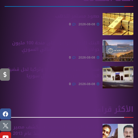
صعود مستمر للذهب
0
2026-08-08
البنك الدولي يوافق على منحة 100 مليون
دولار لتحديث القطاع المالي السوري
0
2026-08-08
مسعىً مشترك بين سوريا وتركيا لحل قضية
الجامعات التركية في شمال سوريا
0
2026-08-08
الأكثر قراءة
الهيئة الوطنية للمفقودين تكشف مصير
بسام بحرة وابنه المفقودان منذ عام 2013