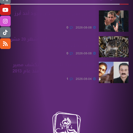
“بي بي سي” تكشف مكان وجود أحد أبرز
مسؤولي مخابرات الأسد
0
2026-08-08
مجلس الشعب يناقش خلال أشهر 39 مشروع
قانون متعلقًا بموازنة 2027
0
2026-08-08
الهيئة الوطنية للمفقودين تكشف مصير
بسام بحرة وابنه المفقودان منذ عام 2013
1
2026-08-04