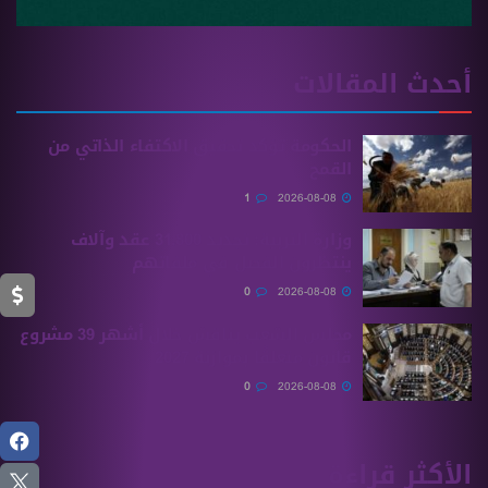
أحدث المقالات
الحكومة تؤكد تحقيق الاكتفاء الذاتي من
القمح
1
2026-08-08
وزارة التربية: تجديد 31,800 عقد وآلاف
ينتظرون الفصل في ملفاتهم
0
2026-08-08
مجلس الشعب يناقش خلال أشهر 39 مشروع
قانون متعلقًا بموازنة 2027
0
2026-08-08
الأكثر قراءة