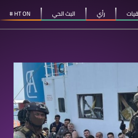
قيات
رأي
البث الحي
HT ON #