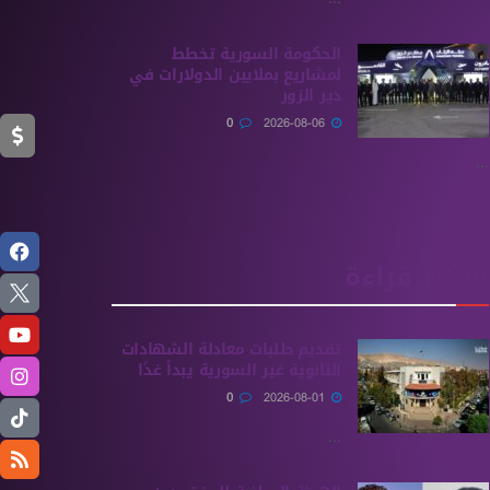
الحكومة السورية تخطط
لمشاريع بملايين الدولارات في
دير الزور
0
2026-08-06
...
الأكثر قراءة
تقديم طلبات معادلة الشهادات
الثانوية ‏غير السورية يبدأ غدًا
0
2026-08-01
...