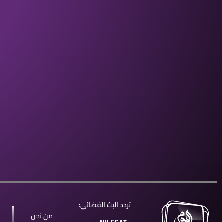
تردد البث الفضائي:
من نحن
NILESAT