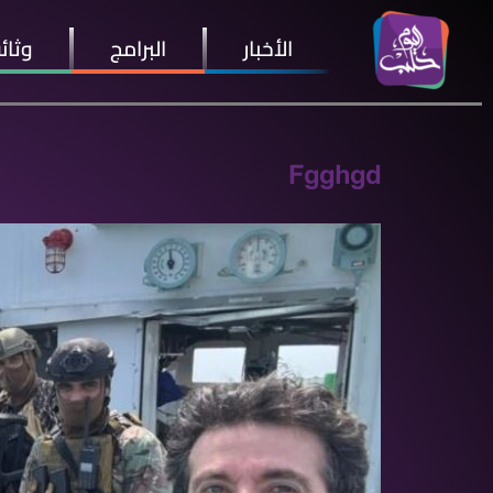
الأخبار
البرامج
وثائ
Fgghgd