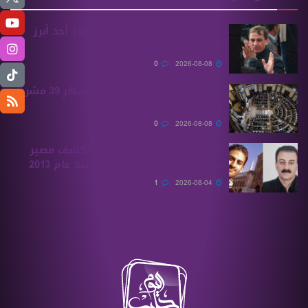
“بي بي سي” تكشف مكان وجود أحد أبرز
مسؤولي مخابرات الأسد
0
2026-08-08
مجلس الشعب يناقش خلال أشهر 39 مشروع
قانون متعلقًا بموازنة 2027
0
2026-08-08
الهيئة الوطنية للمفقودين تكشف مصير
بسام بحرة وابنه المفقودان منذ عام 2013
1
2026-08-04