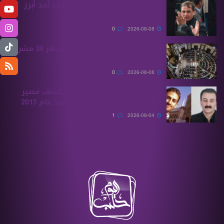
“بي بي سي” تكشف مكان وجود أحد أبرز
مسؤولي مخابرات الأسد
0
2026-08-08
مجلس الشعب يناقش خلال أشهر 39 مشروع
قانون متعلقًا بموازنة 2027
0
2026-08-08
الهيئة الوطنية للمفقودين تكشف مصير
بسام بحرة وابنه المفقودان منذ عام 2013
1
2026-08-04