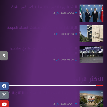
الشيباني يلتقي نظيره التركي في أنقرة
0
2026-08-06
الرقابة المالية تكشف ملفات فساد قديمة
1
2026-08-06
الحكومة السورية تخطط لمشاريع بملايين
الدولارات في دير الزور
0
2026-08-06
الأكثر قراءة
تقديم طلبات معادلة الشهادات الثانوية ‏غير
السورية يبدأ غدًا
0
2026-08-01