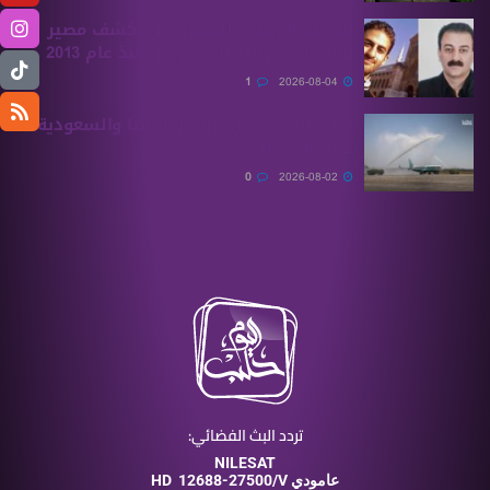
الهيئة الوطنية للمفقودين تكشف مصير
بسام بحرة وابنه المفقودان منذ عام 2013
1
2026-08-04
أولى الرحلات من ‏تركيا وألمانيا والسعودية
تصل إلى حلب
0
2026-08-02
تردد البث الفضائي:
NILESAT
12688-27500/V عامودي
HD