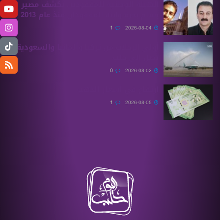
الهيئة الوطنية للمفقودين تكشف مصير
بسام بحرة وابنه المفقودان منذ عام 2013
1
2026-08-04
أولى الرحلات من ‏تركيا وألمانيا والسعودية
تصل إلى حلب
0
2026-08-02
ارتفاع في أسعار الذهب
1
2026-08-05