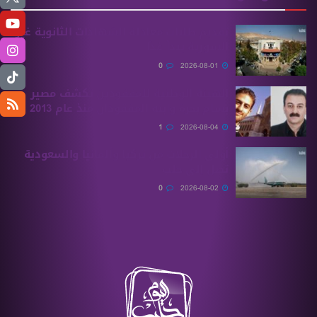
تقديم طلبات معادلة الشهادات الثانوية ‏غير
السورية يبدأ غدًا
0
2026-08-01
الهيئة الوطنية للمفقودين تكشف مصير
بسام بحرة وابنه المفقودان منذ عام 2013
1
2026-08-04
أولى الرحلات من ‏تركيا وألمانيا والسعودية
تصل إلى حلب
0
2026-08-02