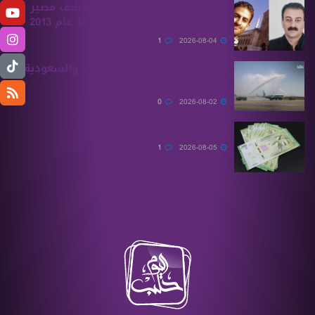
الهيئة الوطنية للمفقودين تكشف مصير
بسام بحرة وابنه المفقودان منذ عام 2013
1
2026-08-04
أولى الرحلات من ‏تركيا وألمانيا والسعودية
تصل إلى حلب
0
2026-08-02
ارتفاع في أسعار الذهب
1
2026-08-05