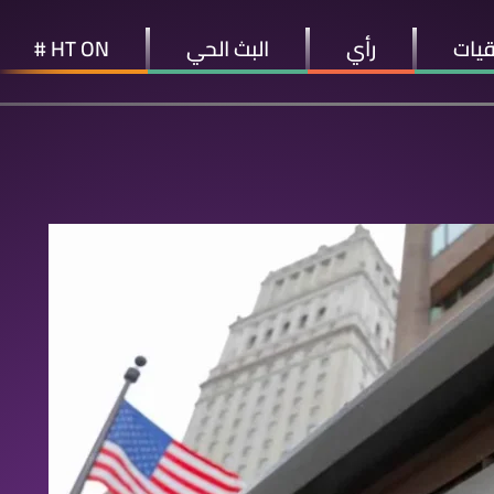
قيات
رأي
البث الحي
HT ON #