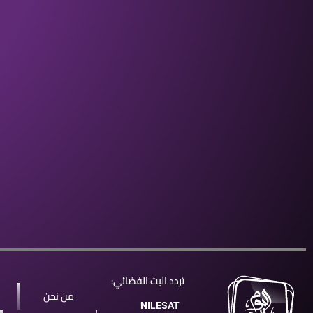
تردد البث الفضائي:
من نحن
NILESAT