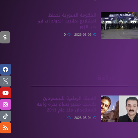
الحكومة السورية تخطط
لمشاريع بملايين الدولارات في
دير الزور
0
2026-08-06
...
الأكثر قراءة
الهيئة الوطنية للمفقودين
تكشف مصير بسام بحرة وابنه
المفقودان منذ عام 2013
1
2026-08-04
...