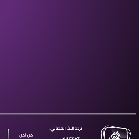
تردد البث الفضائي:
من نحن
NILESAT