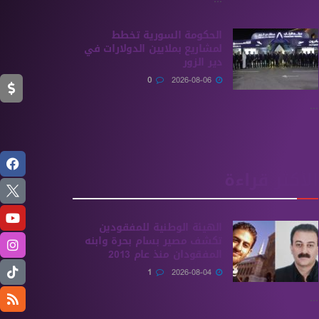
الحكومة السورية تخطط
لمشاريع بملايين الدولارات في
دير الزور
0
2026-08-06
...
الأكثر قراءة
الهيئة الوطنية للمفقودين
تكشف مصير بسام بحرة وابنه
المفقودان منذ عام 2013
1
2026-08-04
...