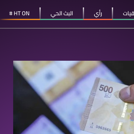
قيات
رأي
البث الحي
HT ON #