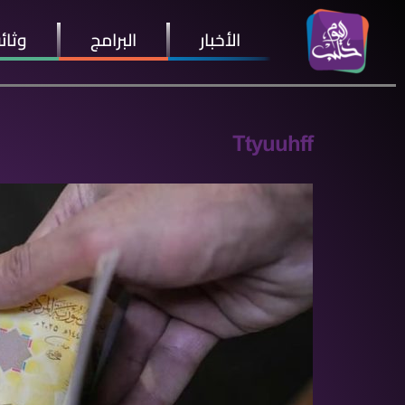
الأخبار
البرامج
وثائ
Ttyuuhff