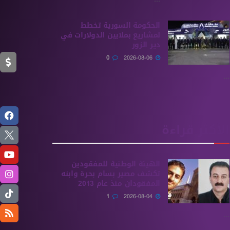
الحكومة السورية تخطط
لمشاريع بملايين الدولارات في
دير الزور
0
2026-08-06
...
الأكثر قراءة
الهيئة الوطنية للمفقودين
تكشف مصير بسام بحرة وابنه
المفقودان منذ عام 2013
1
2026-08-04
...