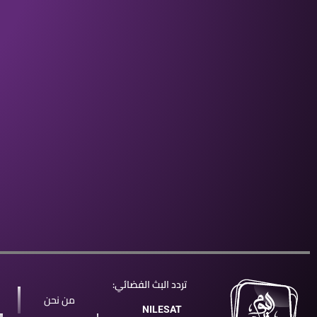
تردد البث الفضائي:
من نحن
NILESAT