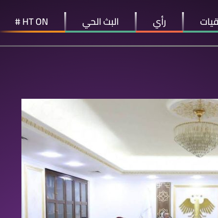
قيات
رأي
البث الحي
HT ON #