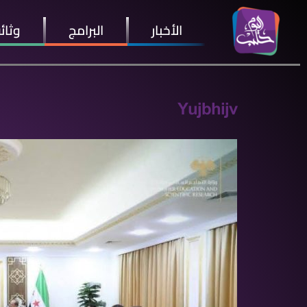
الأخبار
البرامج
وثائ
Yujbhijv