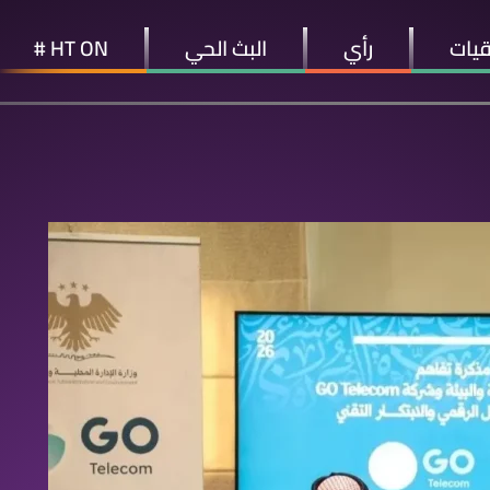
قيات
رأي
البث الحي
HT ON #