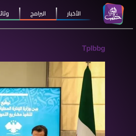
الأخبار
البرامج
وثائ
Tplbbg