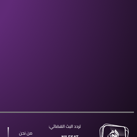
تردد البث الفضائي:
من نحن
NILESAT