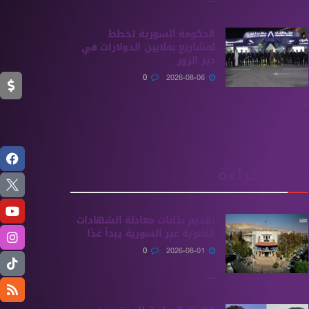
الحكومة السورية تخطط
لمشاريع بملايين الدولارات في
دير الزور
0
2026-08-06
...
الأكثر قراءة
تقديم طلبات معادلة الشهادات
الثانوية ‏غير السورية يبدأ غدًا
0
2026-08-01
...