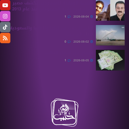
الهيئة الوطنية للمفقودين تكشف مصير
بسام بحرة وابنه المفقودان منذ عام 2013
1
2026-08-04
أولى الرحلات من ‏تركيا وألمانيا والسعودية
تصل إلى حلب
0
2026-08-02
ارتفاع في أسعار الذهب
1
2026-08-05