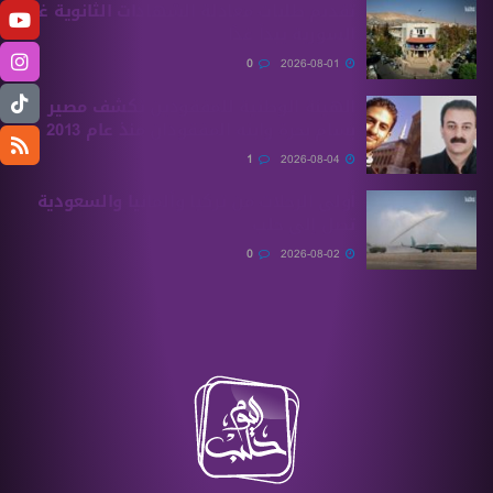
تقديم طلبات معادلة الشهادات الثانوية ‏غير
السورية يبدأ غدًا
0
2026-08-01
الهيئة الوطنية للمفقودين تكشف مصير
بسام بحرة وابنه المفقودان منذ عام 2013
1
2026-08-04
أولى الرحلات من ‏تركيا وألمانيا والسعودية
تصل إلى حلب
0
2026-08-02