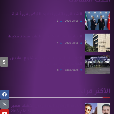
الشيباني يلتقي نظيره التركي في أنقرة
3
2026-08-06
الرقابة المالية تكشف ملفات فساد قديمة
1
2026-08-06
الحكومة السورية تخطط لمشاريع بملايين
الدولارات في دير الزور
0
2026-08-06
الأكثر قراءة
الهيئة الوطنية للمفقودين تكشف مصير
بسام بحرة وابنه المفقودان منذ عام 2013