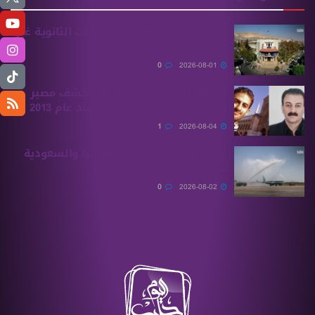
تقديم طلبات معادلة الشهادات الثانوية ‏غير
السورية يبدأ غدًا
0
2026-08-01
الهيئة الوطنية للمفقودين تكشف مصير
بسام بحرة وابنه المفقودان منذ عام 2013
1
2026-08-04
أولى الرحلات من ‏تركيا وألمانيا والسعودية
تصل إلى حلب
0
2026-08-02