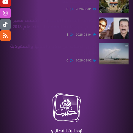
السورية يبدأ غدًا
0
2026-08-01
الهيئة الوطنية للمفقودين تكشف مصير
بسام بحرة وابنه المفقودان منذ عام 2013
1
2026-08-04
أولى الرحلات من ‏تركيا وألمانيا والسعودية
تصل إلى حلب
0
2026-08-02
تردد البث الفضائي: