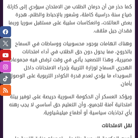
كما حذر من أن حرمان الطلاب من الامتحان سيؤدي إلى كارثة
ضياع سنة دراسية كاملة، وشعور بالإحباط والظلم، هجرة
بعض العائلات، وانعكاسات سلبية على مستقبل سوريا وربما
فقدان جيل مثقف.
وهناك اتهامات بوجود محسوبيات ووساطات في السماح
بالخروج، مما يحول دون حق الطلاب في أداء امتحانات
مصيرية، وهذا التصعيد يأتي في وقت ترفض فيه مجموعات
الهجري السماح لوزارة التربية بإجراء الامتحانات داخل
السويداء ما يؤدي لعدم قدرة الكوادر التربوية على الوصول
بأمان.
ويؤكد العسكر أن الحكومة السورية حريصة على توفير بيئة
امتحانية آمنة للجميع، وأن التعليم حق أساسي لا يجب رهنه
بأي تجاذبات سياسية أو أطماع ميليشياوية.
نقل الامتحانات