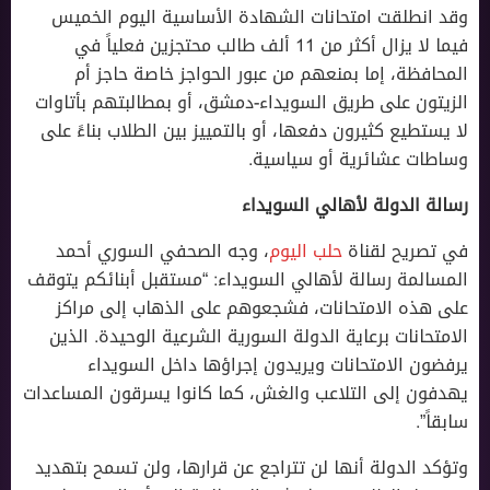
وقد انطلقت امتحانات الشهادة الأساسية اليوم الخميس
فيما لا يزال أكثر من 11 ألف طالب محتجزين فعلياً في
المحافظة، إما بمنعهم من عبور الحواجز خاصة حاجز أم
الزيتون على طريق السويداء-دمشق، أو بمطالبتهم بأتاوات
لا يستطيع كثيرون دفعها، أو بالتمييز بين الطلاب بناءً على
وساطات عشائرية أو سياسية.
رسالة الدولة لأهالي السويداء
في تصريح لقناة
حلب اليوم
، وجه الصحفي السوري أحمد
المسالمة رسالة لأهالي السويداء: “مستقبل أبنائكم يتوقف
على هذه الامتحانات، فشجعوهم على الذهاب إلى مراكز
الامتحانات برعاية الدولة السورية الشرعية الوحيدة. الذين
يرفضون الامتحانات ويريدون إجراؤها داخل السويداء
يهدفون إلى التلاعب والغش، كما كانوا يسرقون المساعدات
سابقاً”.
وتؤكد الدولة أنها لن تتراجع عن قرارها، ولن تسمح بتهديد