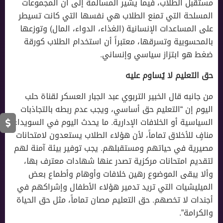
مستقبل الطلاب، فيما يشير المسالمة إلى أن المجموعات
المسلحة التي تمنع الطلاب هي نفسها التي كانت تسيطر
على المساعدات الإنسانية (الغذاء، الدواء، المال) وتوزعها
بالمحسوبية وتسرقها، معتبراً أن استخدام الطلاب كورقة
ضغط هو ابتزاز سياسي وإنساني.
حق التعليم لا يُساوم عليه
من جانبه قال الخبير التربوي عبد الجبار العسكر لقناة حلب
اليوم إن “التعليم حق أساسي، ويجب عدم ربطه بالتجاذبات
السياسية أو الخلافات الإدارية. ما يحدث اليوم في السويداء
منافٍ للأخلاق تماماً، لأن هؤلاء الطلاب يستعدون لامتحانات
مصيرية في حياتهم ومستقبلهم. يجب توفير بيئة آمنة لهم
لتقديم امتحانات مركزية تصدر عنها شهادات معترف بها،
وألا يبقى الموضوع رهين خلافات وأوهام وأطماع بعض
الميليشيات التي تريد تدمير هؤلاء الأطفال وإشراكهم في
أجندات لا تخصهم. حق التعليم مصان تماماً، مثل حق الحياة
والكرامة”.