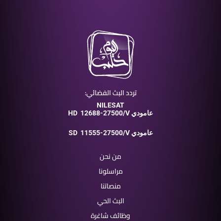
تردد البث الفضائي:
NILESAT
12688-27500/V عامودي
HD
11555-27500/V عامودي
SD
من نحن
مراسلونا
منصاتنا
البث الحي
وظائف شاغرة