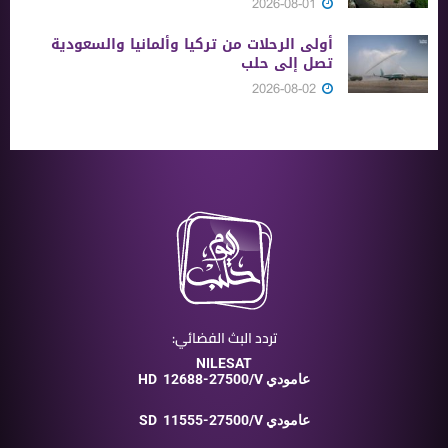
2026-08-01
أولى الرحلات من ‏تركيا وألمانيا والسعودية
تصل إلى حلب
2026-08-02
تردد البث الفضائي:
NILESAT
12688-27500/V عامودي
HD
11555-27500/V عامودي
SD