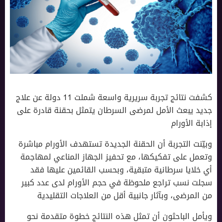
كشفت نتائج تجربة سريرية واسعة شملت 11 دولة عن علاج
جديد يبعث الأمل لمرضى السرطان يتمثل بحقنة قادرة على
إذابة الأورام
وبيّنت التجربة أن الحقنة الجديدة تستهدف الأورام مباشرة
وتعمل على تفكيكها، مع تحفيز الجهاز المناعي لمهاجمة
أي خلايا سرطانية متبقية، وبحسب القائمين عليها فقد
سجلت نسب تراجع ملحوظة في حجم الأورام لدى عدد كبير
من المرضى، وبآثار جانبية أقل من العلاجات التقليدية
ويأمل الباحثون أن تمثل هذه النتائج خطوة متقدمة نحو