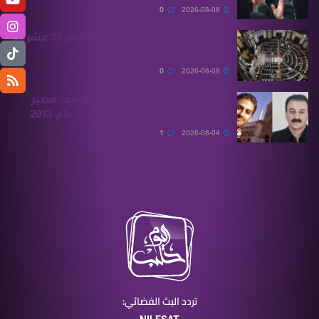
0
2026-08-08
مجلس الشعب يناقش خلال أشهر 39 مشروع
قانون متعلقًا بموازنة 2027
0
2026-08-08
الهيئة الوطنية للمفقودين تكشف مصير
بسام بحرة وابنه المفقودان منذ عام 2013
1
2026-08-04
تردد البث الفضائي: