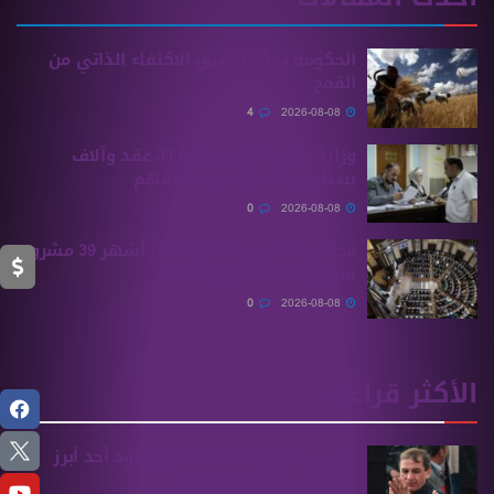
الحكومة تؤكد تحقيق الاكتفاء الذاتي من
القمح
4
2026-08-08
وزارة التربية: تجديد 31,800 عقد وآلاف
ينتظرون الفصل في ملفاتهم
0
2026-08-08
مجلس الشعب يناقش خلال أشهر 39 مشروع
قانون متعلقًا بموازنة 2027
0
2026-08-08
الأكثر قراءة
“بي بي سي” تكشف مكان وجود أحد أبرز
مسؤولي مخابرات الأسد