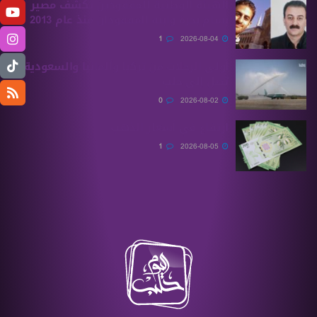
الهيئة الوطنية للمفقودين تكشف مصير
بسام بحرة وابنه المفقودان منذ عام 2013
1
2026-08-04
أولى الرحلات من ‏تركيا وألمانيا والسعودية
تصل إلى حلب
0
2026-08-02
ارتفاع في أسعار الذهب
1
2026-08-05