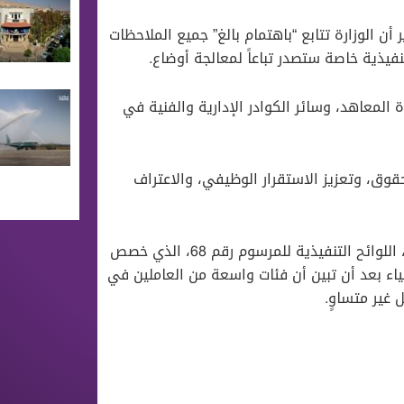
 الوزارة تتابع “باهتمام بالغ” جميع الملاحظات
نفيذية خاصة ستصدر تباعاً لمعالجة أوضاع.
لمعاهد، وسائر الكوادر الإدارية والفنية في
وق، وتعزيز الاستقرار الوظيفي، والاعتراف
وكانت وزارتا المالية والتعليم العالي قد أصدرتا، السبت الماضي، اللوائح التنفيذية للمرسوم رقم 68، الذي خصص
ياء بعد أن تبين أن فئات واسعة من العاملين في
 غير متساوٍ.