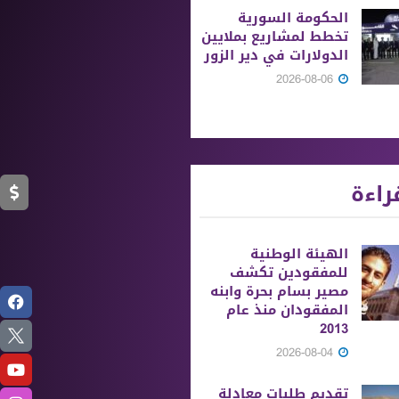
الحكومة السورية
تخطط لمشاريع بملايين
الدولارات في دير الزور
2026-08-06
راءة
الهيئة الوطنية
للمفقودين تكشف
مصير بسام بحرة وابنه
المفقودان منذ عام
2013
2026-08-04
تقديم طلبات معادلة