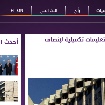
قيات
رأي
البث الحي
HT ON #
تعليمات تكميلية لإنصاف
أحدث ال