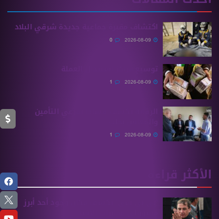
اكتشاف مقبرة جماعية جديدة شرقي البلاد
0
2026-08-09
توسيع مراكز استبدال العملة
1
2026-08-09
الرقابة تكشف فساداً بفرعي التأمين
والمعاش بحلب
1
2026-08-09
الأكثر قراءة
“بي بي سي” تكشف مكان وجود أحد أبرز
مسؤولي مخابرات الأسد