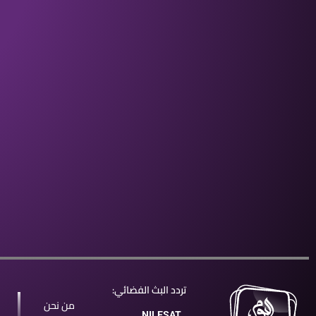
تردد البث الفضائي:
من نحن
NILESAT