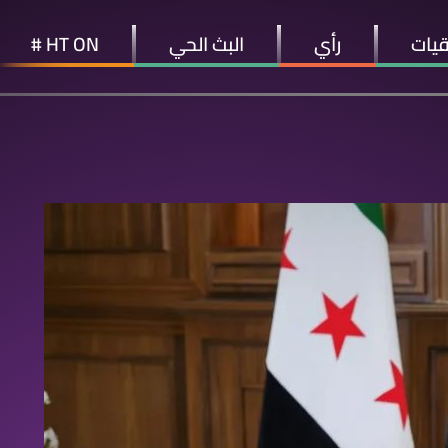
قيات
رأي
البث الحي
HT ON #