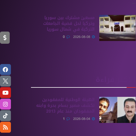
...
مسعىً مشترك بين سوريا
وتركيا لحل قضية الجامعات
التركية في شمال سوريا
0
2026-08-08
...
الأكثر قراءة
الهيئة الوطنية للمفقودين
تكشف مصير بسام بحرة وابنه
المفقودان منذ عام 2013
1
2026-08-04
...