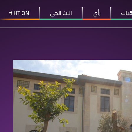
قيات
رأي
البث الحي
HT ON #