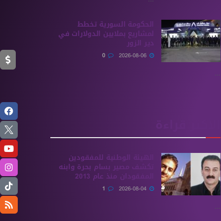
الحكومة السورية تخطط
لمشاريع بملايين الدولارات في
دير الزور
0
2026-08-06
...
الأكثر قراءة
الهيئة الوطنية للمفقودين
تكشف مصير بسام بحرة وابنه
المفقودان منذ عام 2013
1
2026-08-04
...