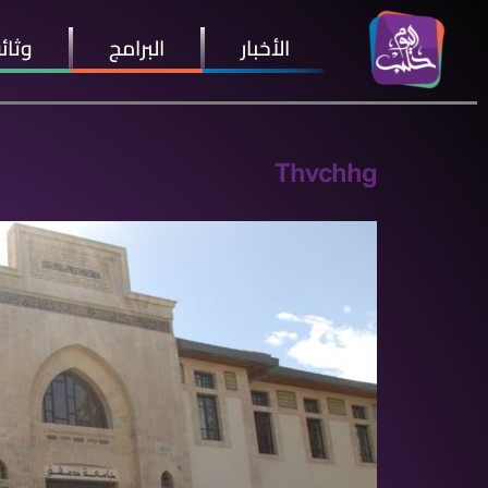
الأخبار
البرامج
وثائ
Thvchhg