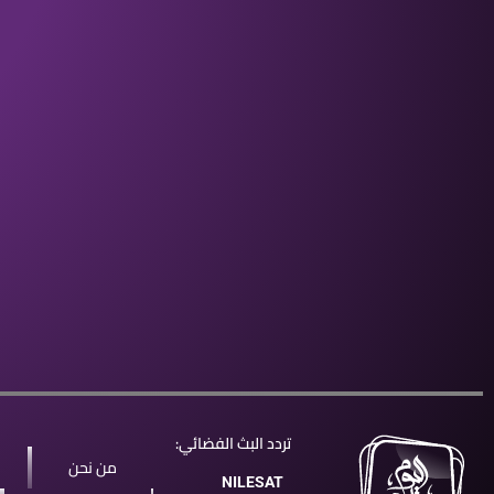
تردد البث الفضائي:
من نحن
NILESAT